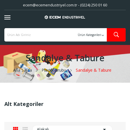
ecem@ecemendustriyel.com.tr - (0224) 250 01 60
Sandalye & Tabure
Ana Sayfa
Plastik Grubu
Sandalye & Tabure
Alt Kategoriler

Alakalı