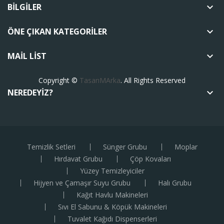
BILGILER
keyboard_arrow_down
ÖNE ÇIKAN KATEGORILER
keyboard_arrow_down
MAIL LIST
keyboard_arrow_down
Copyright ©
TasarıMArka
. All Rights Reserved
NEREDEYIZ?
keyboard_arrow_down
Temizlik Setleri
Sünger Grubu
Moplar
Hırdavat Grubu
Çöp Kovaları
Yüzey Temizleyiciler
Hijyen ve Çamaşır Suyu Grubu
Halı Grubu
Kağıt Havlu Makineleri
Sıvı El Sabunu & Köpük Makineleri
Tuvalet Kağıdı Dispenserleri