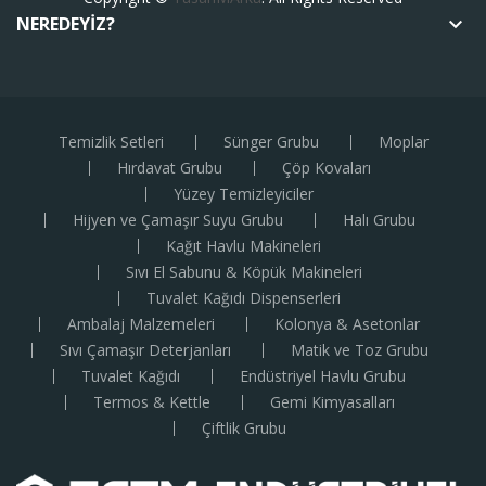
NEREDEYIZ?
keyboard_arrow_down
Temizlik Setleri
Sünger Grubu
Moplar
Hırdavat Grubu
Çöp Kovaları
Yüzey Temizleyiciler
Hijyen ve Çamaşır Suyu Grubu
Halı Grubu
Kağıt Havlu Makineleri
Sıvı El Sabunu & Köpük Makineleri
Tuvalet Kağıdı Dispenserleri
Ambalaj Malzemeleri
Kolonya & Asetonlar
Sıvı Çamaşır Deterjanları
Matik ve Toz Grubu
Tuvalet Kağıdı
Endüstriyel Havlu Grubu
Termos & Kettle
Gemi Kimyasalları
Çiftlik Grubu