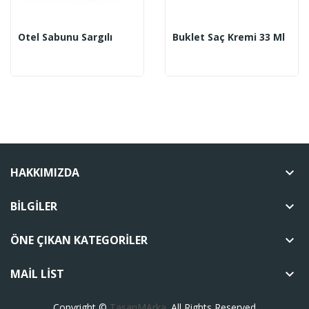
Otel Sabunu Sargılı
Buklet Saç Kremi 33 Ml
HAKKIMIZDA
keyboard_arrow_down
BILGILER
keyboard_arrow_down
ÖNE ÇIKAN KATEGORILER
keyboard_arrow_down
MAIL LIST
keyboard_arrow_down
Copyright ©
TasarıMArka
. All Rights Reserved