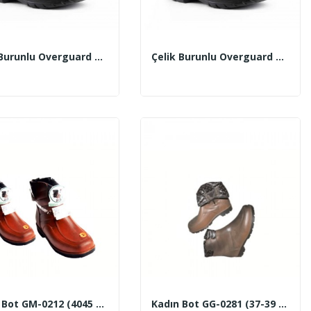
Çelik Burunlu Overguard Bot
Çelik Burunlu Overguard Bot
Erkek Bot GM-0212 (4045 No) (Kahverengi-Siyah)
Kadın Bot GG-0281 (37-39 No)