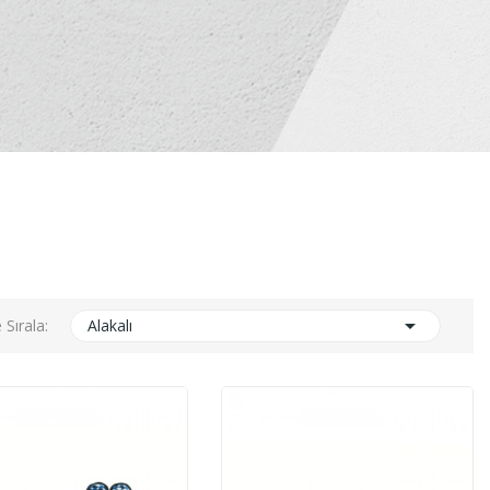

 Sırala:
Alakalı