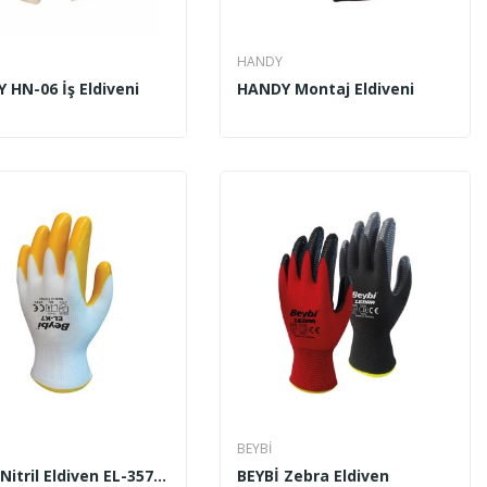
HANDY
 HN-06 İş Eldiveni
HANDY Montaj Eldiveni
BEYBİ
BEYBİ Nitril Eldiven EL-357 (Sentetik)
BEYBİ Zebra Eldiven