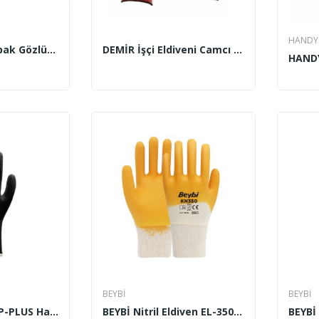
HANDY
ELTOS Ayarlı Çapak Gözlüğü
DEMİR İşçi Eldiveni Camcı LWRB-03
HANDY
BEYBİ
BEYBİ
HANDY Hn-17 JOP-PLUS Hassas İşler
BEYBİ Nitril Eldiven EL-350 (Pamuk)