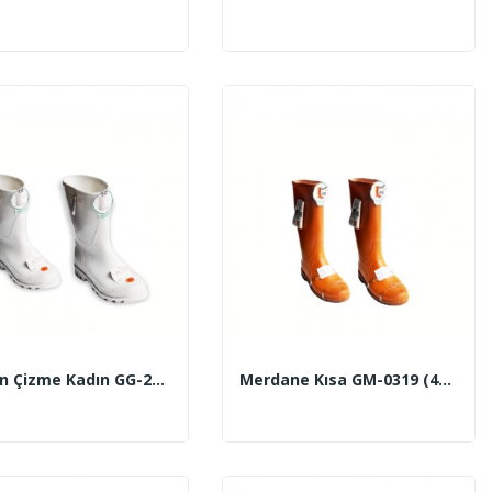
Garson Çizme Kadın GG-252 (37-40 No)
Merdane Kısa GM-0319 (40-45 No) (Sarı-...