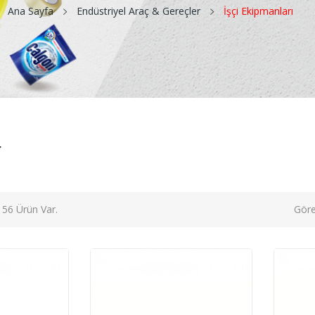
Ana Sayfa
Endüstriyel Araç & Gereçler
İşçi Ekipmanları
r
56 Ürün Var.
Göre