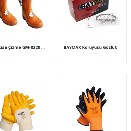
Krep Kısa Çizme GM-0320 (40-45 No) Kahverengi
BAYMAX Koruyucu Gözlük