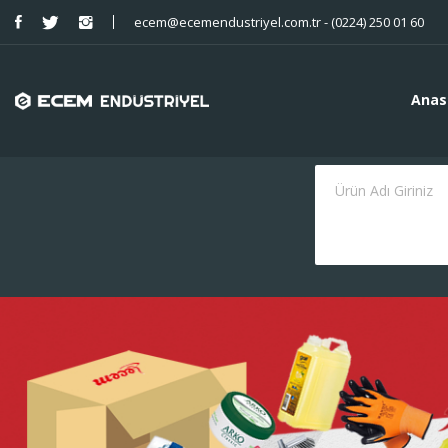
ecem@ecemendustriyel.com.tr - (0224) 250 01 60
Anas