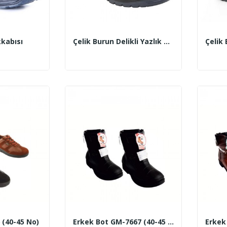
kkabısı
Çelik Burun Delikli Yazlık Ayakkabı
(40-45 No)
Erkek Bot GM-7667 (40-45 No) (Kahverengi – Siyah)