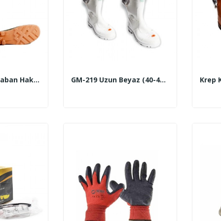
Çelik Burun Ve Taban Haki Renk GM- 0261 (40-45 No)
GM-219 Uzun Beyaz (40-45 No)