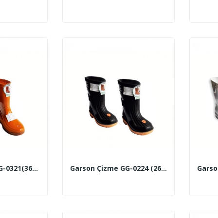
Garson Çizme GG-0321(36-41 No) (Kahverengi-...
Garson Çizme GG-0224 (26-42 No) (Kahverengi-...