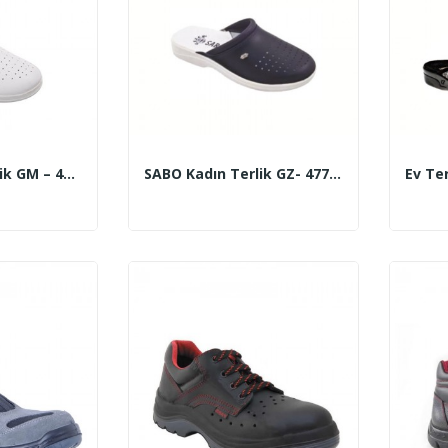
SABO Erkek Terlik GM – 4768 (40-45 Ayak No)
SABO Kadın Terlik GZ- 4770 (36-40 Ayak No)
Ev Ter