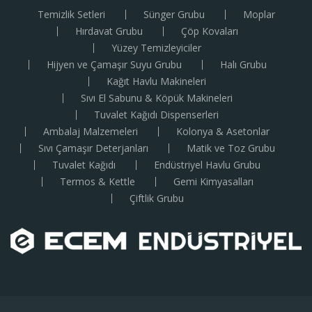
Temizlik Setleri
Sünger Grubu
Moplar
Hırdavat Grubu
Çöp Kovaları
Yüzey Temizleyiciler
Hijyen ve Çamaşır Suyu Grubu
Halı Grubu
Kağıt Havlu Makineleri
Sıvı El Sabunu & Köpük Makineleri
Tuvalet Kağıdı Dispenserleri
Ambalaj Malzemeleri
Kolonya & Asetonlar
Sıvı Çamaşır Deterjanları
Matik ve Toz Grubu
Tuvalet Kağıdı
Endüstriyel Havlu Grubu
Termos & Kettle
Gemi Kimyasalları
Çiftlik Grubu