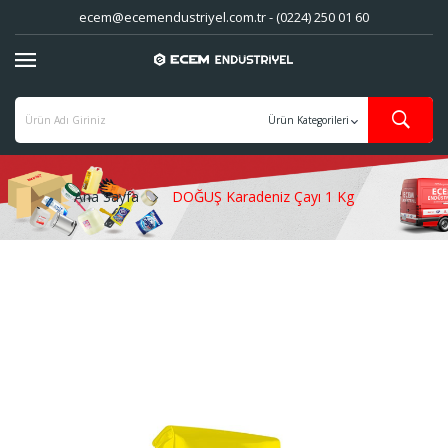
ecem@ecemendustriyel.com.tr - (0224) 250 01 60
Ana Sayfa
DOĞUŞ Karadeniz Çayı 1 Kg