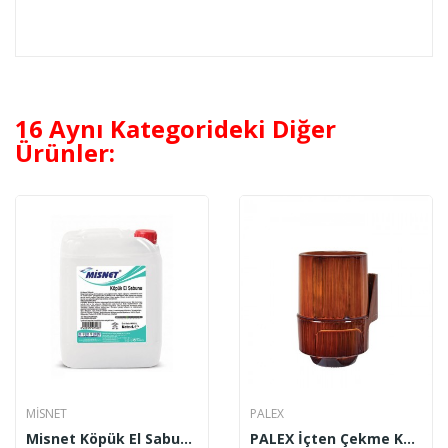
16 Aynı Kategorideki Diğer
Ürünler:
MİSNET
PALEX
Misnet Köpük El Sabunu 30 Lt
PALEX İçten Çekme Kağıt Havlu Dispenseri Ahşap...