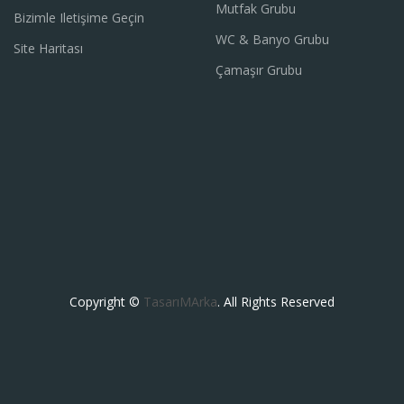
Mutfak Grubu
Bizimle Iletişime Geçin
WC & Banyo Grubu
Site Haritası
Çamaşır Grubu
Copyright ©
TasarıMArka
. All Rights Reserved