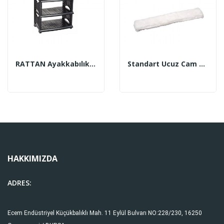
RATTAN Ayakkabılık Kahve - Siyah
Standart Ucuz Cam Peluşu 35-45 Cm
HAKKIMIZDA
ADRES:
Ecem Endüstriyel Küçükbalıklı Mah. 11 Eylül Bulvarı NO:228/230, 16250