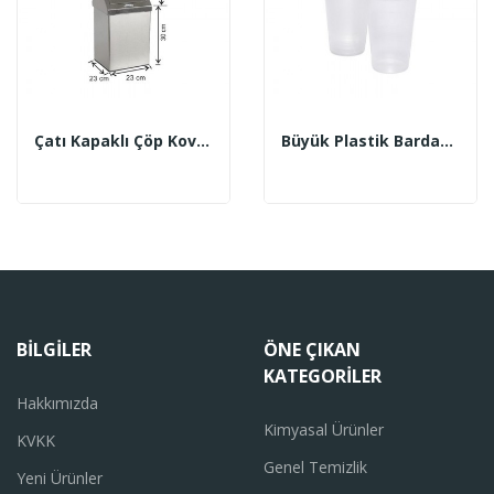
Çatı Kapaklı Çöp Kovası 430 Kalite Paslanmaz 16...
Büyük Plastik Bardak (10’lu)
BILGILER
ÖNE ÇIKAN
KATEGORILER
Hakkımızda
Kimyasal Ürünler
KVKK
Genel Temizlik
Yeni Ürünler