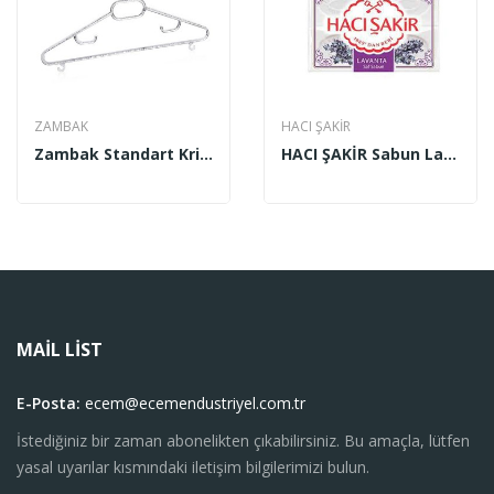
ZAMBAK
HACI ŞAKİR
Zambak Standart Kristal Askı 6'lı ZP 114
HACI ŞAKİR Sabun Lavanta 600 Gr
MAIL LIST
E-Posta:
ecem@ecemendustriyel.com.tr
İstediğiniz bir zaman abonelikten çıkabilirsiniz. Bu amaçla, lütfen
yasal uyarılar kısmındaki iletişim bilgilerimizi bulun.