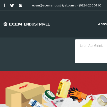
ecem@ecemendustriyel.com.tr - (0224) 250 01 60
Anas