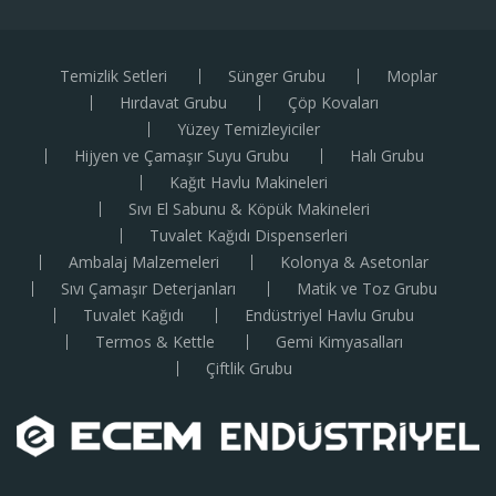
Temizlik Setleri
Sünger Grubu
Moplar
Hırdavat Grubu
Çöp Kovaları
Yüzey Temizleyiciler
Hijyen ve Çamaşır Suyu Grubu
Halı Grubu
Kağıt Havlu Makineleri
Sıvı El Sabunu & Köpük Makineleri
Tuvalet Kağıdı Dispenserleri
Ambalaj Malzemeleri
Kolonya & Asetonlar
Sıvı Çamaşır Deterjanları
Matik ve Toz Grubu
Tuvalet Kağıdı
Endüstriyel Havlu Grubu
Termos & Kettle
Gemi Kimyasalları
Çiftlik Grubu