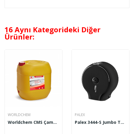
16 Aynı Kategorideki Diğer
Ürünler:
WORLDCHEM
PALEX
Worldchem CMS Çamaşır Suyu 30 Kg
Palex 3444-S Jumbo Tuvalet Kağıdı Dispenseri Siyah