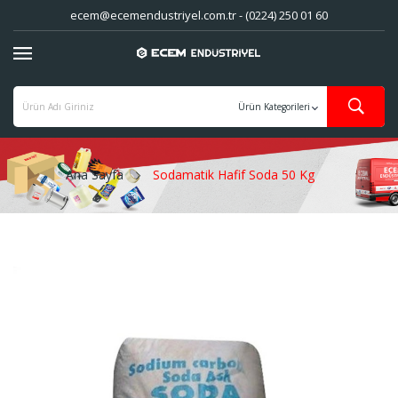
ecem@ecemendustriyel.com.tr - (0224) 250 01 60
Ana Sayfa
Sodamatik Hafif Soda 50 Kg