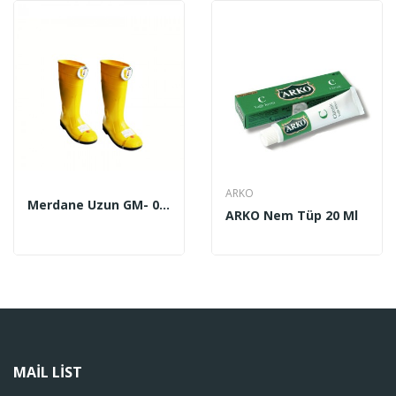
ARKO
Merdane Uzun GM- 0216 (40-45 No) Sarı-...
ARKO Nem Tüp 20 Ml
MAIL LIST