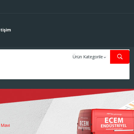
etişim
 Mavi