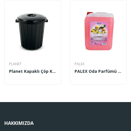
PLANET
PALEX
Planet Kapaklı Çöp Kovası 50 Lt No 3
PALEX Oda Parfümü 5 Lt
HAKKIMIZDA