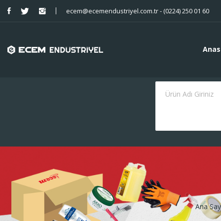
ecem@ecemendustriyel.com.tr - (0224) 250 01 60
Anas
Ana Say