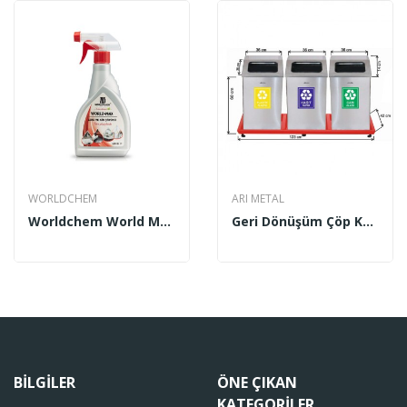
WORLDCHEM
ARI METAL
Worldchem World Max Leke Ve Kir Çözücü 500 Ml
Geri Dönüşüm Çöp Kovası 3’lü (Bazalı) Mat...
BILGILER
ÖNE ÇIKAN
KATEGORILER