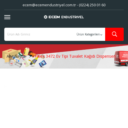
ecem@ecemendustriyel.com.tr - (0224) 250 01 60
Ana Sayfa
Palex 3472 Ev Tipi Tuvalet Kağıdı Dispenseri