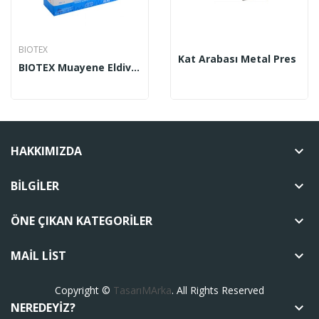
BIOTEX
Kat Arabası Metal Pres
BIOTEX Muayene Eldiveni Pudralı 100’lü
HAKKIMIZDA
keyboard_arrow_down
BILGILER
keyboard_arrow_down
ÖNE ÇIKAN KATEGORILER
keyboard_arrow_down
MAIL LIST
keyboard_arrow_down
Copyright ©
TasarıMArka
. All Rights Reserved
NEREDEYIZ?
keyboard_arrow_down