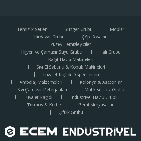
Temizlik Setleri
Sünger Grubu
Moplar
Hırdavat Grubu
Çöp Kovaları
Yüzey Temizleyiciler
Hijyen ve Çamaşır Suyu Grubu
Halı Grubu
Kağıt Havlu Makineleri
Sıvı El Sabunu & Köpük Makineleri
Tuvalet Kağıdı Dispenserleri
Ambalaj Malzemeleri
Kolonya & Asetonlar
Sıvı Çamaşır Deterjanları
Matik ve Toz Grubu
Tuvalet Kağıdı
Endüstriyel Havlu Grubu
Termos & Kettle
Gemi Kimyasalları
Çiftlik Grubu