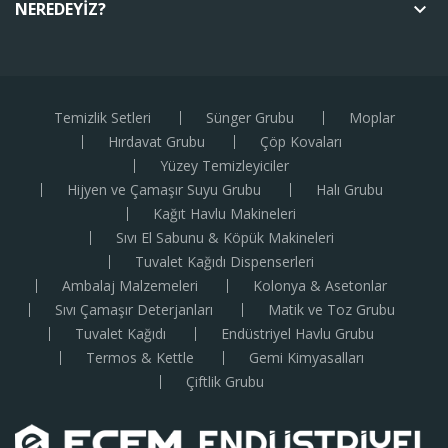
NEREDEYIZ?
keyboard_arrow_down
Temizlik Setleri
Sünger Grubu
Moplar
Hırdavat Grubu
Çöp Kovaları
Yüzey Temizleyiciler
Hijyen ve Çamaşır Suyu Grubu
Halı Grubu
Kağıt Havlu Makineleri
Sıvı El Sabunu & Köpük Makineleri
Tuvalet Kağıdı Dispenserleri
Ambalaj Malzemeleri
Kolonya & Asetonlar
Sıvı Çamaşır Deterjanları
Matik ve Toz Grubu
Tuvalet Kağıdı
Endüstriyel Havlu Grubu
Termos & Kettle
Gemi Kimyasalları
Çiftlik Grubu