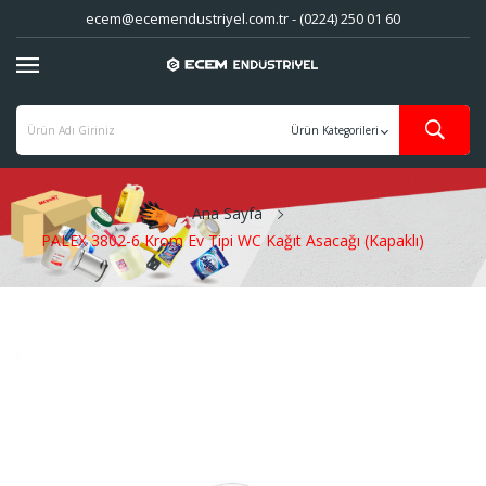
ecem@ecemendustriyel.com.tr - (0224) 250 01 60
Ana Sayfa
PALEX 3802-6 Krom Ev Tipi WC Kağıt Asacağı (Kapaklı)