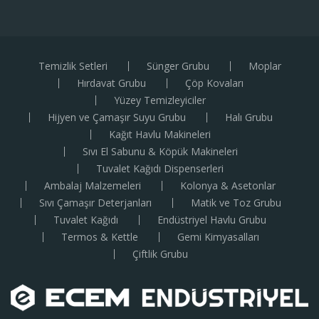
Temizlik Setleri
Sünger Grubu
Moplar
Hırdavat Grubu
Çöp Kovaları
Yüzey Temizleyiciler
Hijyen ve Çamaşır Suyu Grubu
Halı Grubu
Kağıt Havlu Makineleri
Sıvı El Sabunu & Köpük Makineleri
Tuvalet Kağıdı Dispenserleri
Ambalaj Malzemeleri
Kolonya & Asetonlar
Sıvı Çamaşır Deterjanları
Matik ve Toz Grubu
Tuvalet Kağıdı
Endüstriyel Havlu Grubu
Termos & Kettle
Gemi Kimyasalları
Çiftlik Grubu