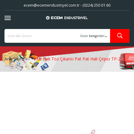
ecem@ecemendustriyel.com.tr - (0224) 250 01 60
Ana Sayfa
Titiz Halı Toz Çıkarıcı Pat Pat Halı Çırpıcı TP-259