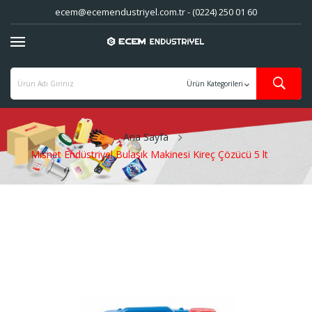
ecem@ecemendustriyel.com.tr - (0224) 250 01 60
Ana Sayfa
Misnet Endüstriyel Bulaşık Makinesi Kireç Çözücü 5 lt