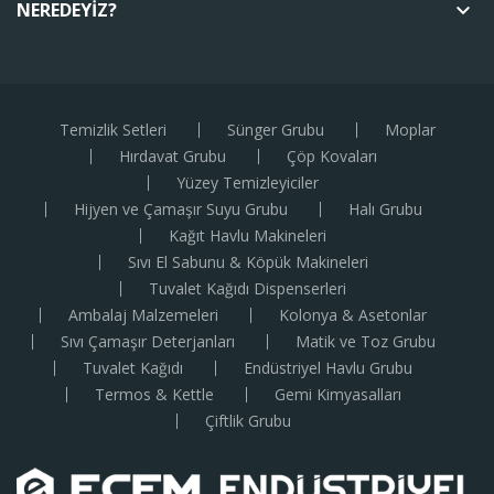
NEREDEYIZ?
keyboard_arrow_down
Temizlik Setleri
Sünger Grubu
Moplar
Hırdavat Grubu
Çöp Kovaları
Yüzey Temizleyiciler
Hijyen ve Çamaşır Suyu Grubu
Halı Grubu
Kağıt Havlu Makineleri
Sıvı El Sabunu & Köpük Makineleri
Tuvalet Kağıdı Dispenserleri
Ambalaj Malzemeleri
Kolonya & Asetonlar
Sıvı Çamaşır Deterjanları
Matik ve Toz Grubu
Tuvalet Kağıdı
Endüstriyel Havlu Grubu
Termos & Kettle
Gemi Kimyasalları
Çiftlik Grubu