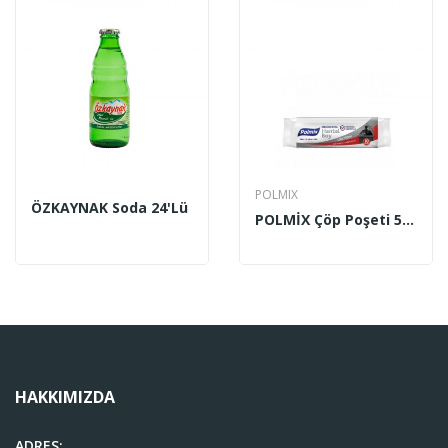
POLMIX
ÖZKAYNAK Soda 24'lü
POLMİX Çöp Poşeti 58 MC. Ağır Sanayi Hantal...
HAKKIMIZDA
ADRES: