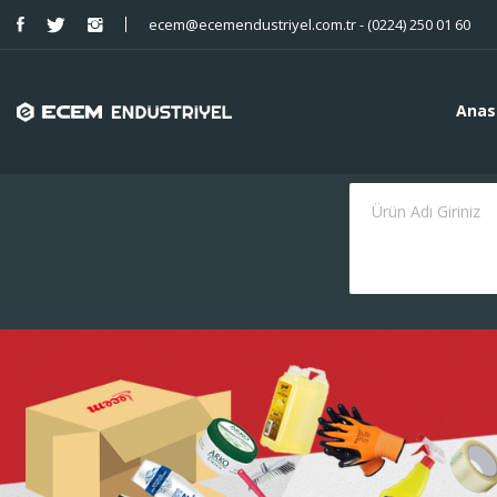
ecem@ecemendustriyel.com.tr - (0224) 250 01 60
Anas