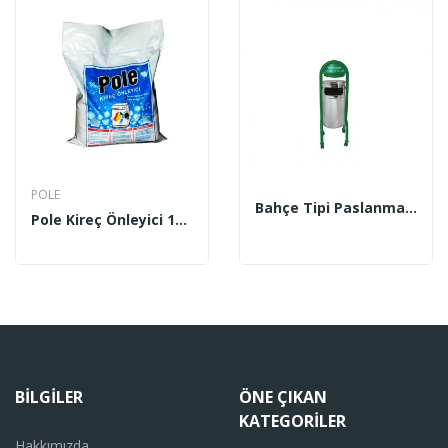
POLE
Bahçe Tipi Paslanmaz Çöp Kovası Şapkalı –...
Pole Kireç Önleyici 10 Kg
BILGILER
ÖNE ÇIKAN
KATEGORILER
Hakkımızda