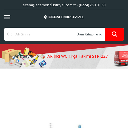
ecem@ecemendustriyel.com.tr - (0224) 250 01 60
Ana Sayfa
STAR İnci WC Fırça Takımı STR-227