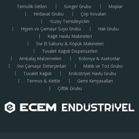
Temizlik Setleri
Sünger Grubu
Moplar
Hırdavat Grubu
Çöp Kovaları
Yüzey Temizleyiciler
Hijyen ve Çamaşır Suyu Grubu
Halı Grubu
Kağıt Havlu Makineleri
Sıvı El Sabunu & Köpük Makineleri
Tuvalet Kağıdı Dispenserleri
Ambalaj Malzemeleri
Kolonya & Asetonlar
Sıvı Çamaşır Deterjanları
Matik ve Toz Grubu
Tuvalet Kağıdı
Endüstriyel Havlu Grubu
Termos & Kettle
Gemi Kimyasalları
Çiftlik Grubu