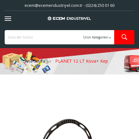
ecem@ecemendustriyel.com.tr - (0224) 250 01 60
Ana Sayfa
PLANET 12 LT Kova+ Kep