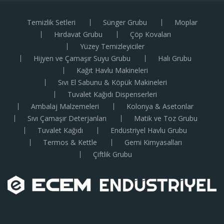
Temizlik Setleri
Sünger Grubu
Moplar
Hırdavat Grubu
Çöp Kovaları
Yüzey Temizleyiciler
Hijyen ve Çamaşır Suyu Grubu
Halı Grubu
Kağıt Havlu Makineleri
Sıvı El Sabunu & Köpük Makineleri
Tuvalet Kağıdı Dispenserleri
Ambalaj Malzemeleri
Kolonya & Asetonlar
Sıvı Çamaşır Deterjanları
Matik ve Toz Grubu
Tuvalet Kağıdı
Endüstriyel Havlu Grubu
Termos & Kettle
Gemi Kimyasalları
Çiftlik Grubu