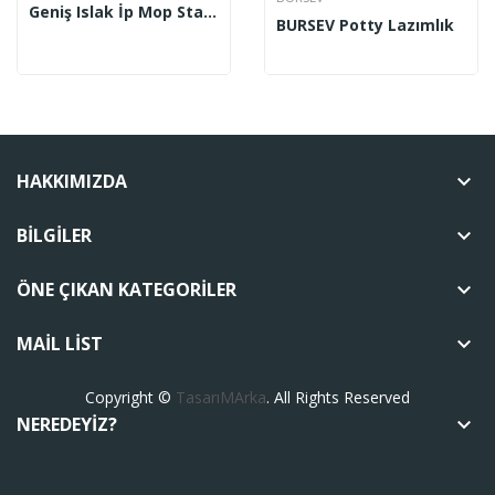
Geniş Islak İp Mop Standart Lüx Beyaz
BURSEV Potty Lazımlık
HAKKIMIZDA
keyboard_arrow_down
BILGILER
keyboard_arrow_down
ÖNE ÇIKAN KATEGORILER
keyboard_arrow_down
MAIL LIST
keyboard_arrow_down
Copyright ©
TasarıMArka
. All Rights Reserved
NEREDEYIZ?
keyboard_arrow_down