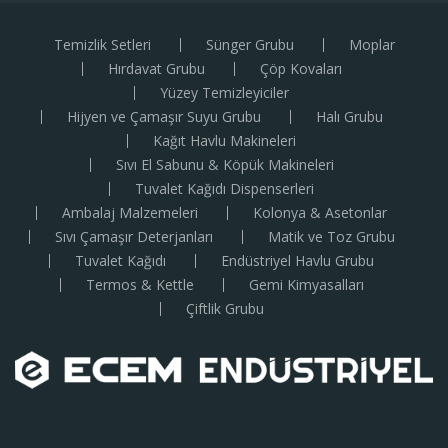
Temizlik Setleri
Sünger Grubu
Moplar
Hırdavat Grubu
Çöp Kovaları
Yüzey Temizleyiciler
Hijyen ve Çamaşır Suyu Grubu
Halı Grubu
Kağıt Havlu Makineleri
Sıvı El Sabunu & Köpük Makineleri
Tuvalet Kağıdı Dispenserleri
Ambalaj Malzemeleri
Kolonya & Asetonlar
Sıvı Çamaşır Deterjanları
Matik ve Toz Grubu
Tuvalet Kağıdı
Endüstriyel Havlu Grubu
Termos & Kettle
Gemi Kimyasalları
Çiftlik Grubu