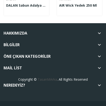
DALAN Sabun Adalya 5’li
AIR Wick Yedek 250 Ml
HAKKIMIZDA
keyboard_arrow_down
BILGILER
keyboard_arrow_down
ÖNE ÇIKAN KATEGORILER
keyboard_arrow_down
MAIL LIST
keyboard_arrow_down
Copyright ©
TasarıMArka
. All Rights Reserved
NEREDEYIZ?
keyboard_arrow_down