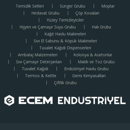
Temizlik Setleri
Sünger Grubu
Moplar
Hırdavat Grubu
Çöp Kovaları
Yüzey Temizleyiciler
Hijyen ve Çamaşır Suyu Grubu
Halı Grubu
Kağıt Havlu Makineleri
Sıvı El Sabunu & Köpük Makineleri
Tuvalet Kağıdı Dispenserleri
Ambalaj Malzemeleri
Kolonya & Asetonlar
Sıvı Çamaşır Deterjanları
Matik ve Toz Grubu
Tuvalet Kağıdı
Endüstriyel Havlu Grubu
Termos & Kettle
Gemi Kimyasalları
Çiftlik Grubu