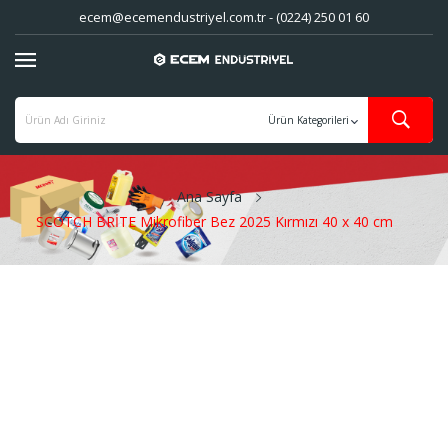
ecem@ecemendustriyel.com.tr - (0224) 250 01 60
Ana Sayfa
SCOTCH BRİTE Mikrofiber Bez 2025 Kırmızı 40 x 40 cm