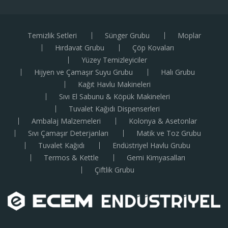
Temizlik Setleri
Sünger Grubu
Moplar
Hırdavat Grubu
Çöp Kovaları
Yüzey Temizleyiciler
Hijyen ve Çamaşır Suyu Grubu
Halı Grubu
Kağıt Havlu Makineleri
Sıvı El Sabunu & Köpük Makineleri
Tuvalet Kağıdı Dispenserleri
Ambalaj Malzemeleri
Kolonya & Asetonlar
Sıvı Çamaşır Deterjanları
Matik ve Toz Grubu
Tuvalet Kağıdı
Endüstriyel Havlu Grubu
Termos & Kettle
Gemi Kimyasalları
Çiftlik Grubu