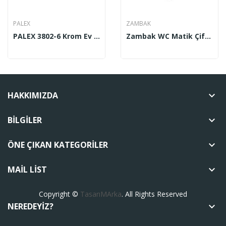
PALEX
ZAMBAK
PALEX 3802-6 Krom Ev Tipi WC Kağıt Asacağı...
Zambak WC Matik Çift Kapaklı ZP 214
HAKKIMIZDA
keyboard_arrow_down
BILGILER
keyboard_arrow_down
ÖNE ÇIKAN KATEGORILER
keyboard_arrow_down
MAIL LIST
keyboard_arrow_down
Copyright ©
TasarıMArka
. All Rights Reserved
NEREDEYIZ?
keyboard_arrow_down