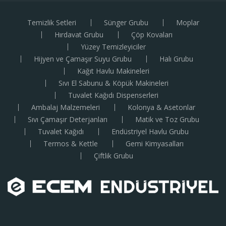
Temizlik Setleri
Sünger Grubu
Moplar
Hırdavat Grubu
Çöp Kovaları
Yüzey Temizleyiciler
Hijyen ve Çamaşır Suyu Grubu
Halı Grubu
Kağıt Havlu Makineleri
Sıvı El Sabunu & Köpük Makineleri
Tuvalet Kağıdı Dispenserleri
Ambalaj Malzemeleri
Kolonya & Asetonlar
Sıvı Çamaşır Deterjanları
Matik ve Toz Grubu
Tuvalet Kağıdı
Endüstriyel Havlu Grubu
Termos & Kettle
Gemi Kimyasalları
Çiftlik Grubu