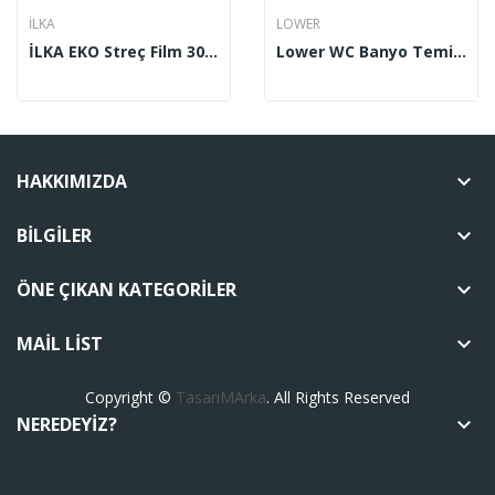
İLKA
LOWER
İLKA EKO Streç Film 30x270
Lower WC Banyo Temizleyicisi 2.5 Lt
HAKKIMIZDA
keyboard_arrow_down
BILGILER
keyboard_arrow_down
ÖNE ÇIKAN KATEGORILER
keyboard_arrow_down
MAIL LIST
keyboard_arrow_down
Copyright ©
TasarıMArka
. All Rights Reserved
NEREDEYIZ?
keyboard_arrow_down