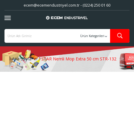
ecem@ecemendustriyel.com.tr - (0224) 250 01 60
Ana Sayfa
STAR Nemli Mop Extra 50 cm STR-132