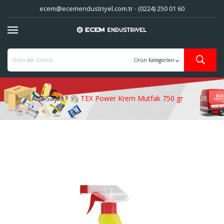
ecem@ecemendustriyel.com.tr - (0224) 250 01 60
Ana Sayfa
TEX Power Krem Mutfak 750 gr