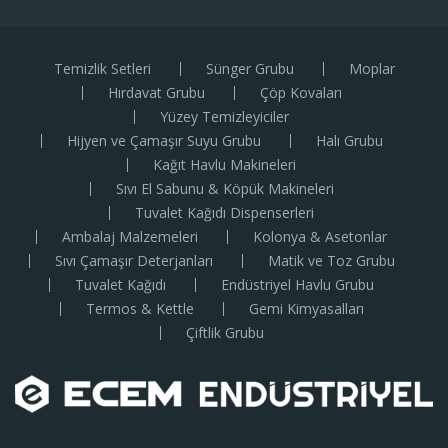
Temizlik Setleri
Sünger Grubu
Moplar
Hırdavat Grubu
Çöp Kovaları
Yüzey Temizleyiciler
Hijyen ve Çamaşır Suyu Grubu
Halı Grubu
Kağıt Havlu Makineleri
Sıvı El Sabunu & Köpük Makineleri
Tuvalet Kağıdı Dispenserleri
Ambalaj Malzemeleri
Kolonya & Asetonlar
Sıvı Çamaşır Deterjanları
Matik ve Toz Grubu
Tuvalet Kağıdı
Endüstriyel Havlu Grubu
Termos & Kettle
Gemi Kimyasalları
Çiftlik Grubu