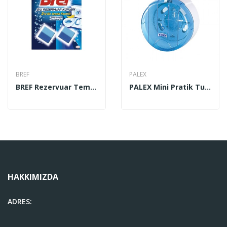
BREF
PALEX
BREF Rezervuar Temizlik Küpü 2’li
PALEX Mini Pratik Tuvalet Kağıdı Dispenseri...
HAKKIMIZDA
ADRES: