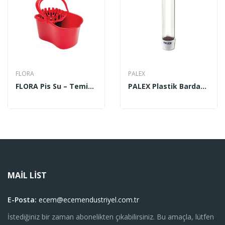
FLORA
PALEX
FLORA Pis Su – Temiz Su Kova + Kep F 059 15 Lt
PALEX Plastik Bardak Dispenseri Vidalı Beyaz S-U-V
MAIL LIST
E-Posta:
ecem@ecemendustriyel.com.tr
İstediğiniz bir zaman abonelikten çıkabilirsiniz. Bu amaçla, lütfen