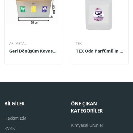
ARI METAL
TEX
Geri Dönüşüm Kovası Paslanmaz 3 Bölmeli İç...
TEX Oda Parfümü In Love 5 Lt
BILGILER
ÖNE ÇIKAN
KATEGORILER
Hakkımızda
Kimyasal Ürünler
KVKK