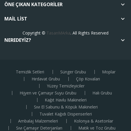
ÖNE ÇIKAN KATEGORILER
keyboard_arrow_down
MAIL LIST
keyboard_arrow_down
Copyright ©
TasarıMArka
. All Rights Reserved
NEREDEYIZ?
keyboard_arrow_down
Temizlik Setleri
Sünger Grubu
Moplar
Hırdavat Grubu
Çöp Kovaları
Yüzey Temizleyiciler
Hijyen ve Çamaşır Suyu Grubu
Halı Grubu
Kağıt Havlu Makineleri
Sıvı El Sabunu & Köpük Makineleri
Tuvalet Kağıdı Dispenserleri
Ambalaj Malzemeleri
Kolonya & Asetonlar
Sıvı Çamaşır Deterjanları
Matik ve Toz Grubu