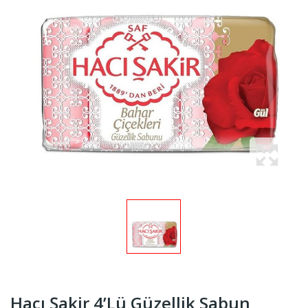
Hacı Şakir 4’lü Güzellik Sabun