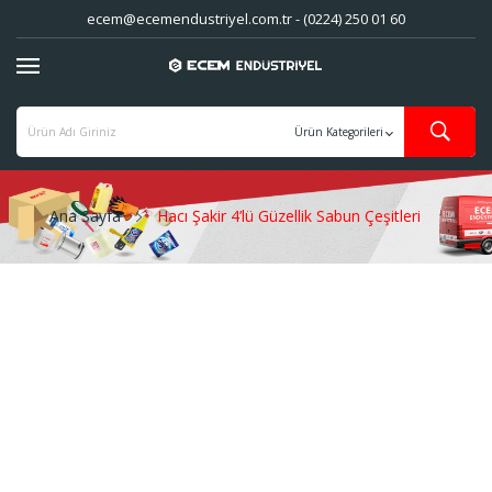
ecem@ecemendustriyel.com.tr - (0224) 250 01 60
Ana Sayfa
Hacı Şakir 4’lü Güzellik Sabun Çeşitleri