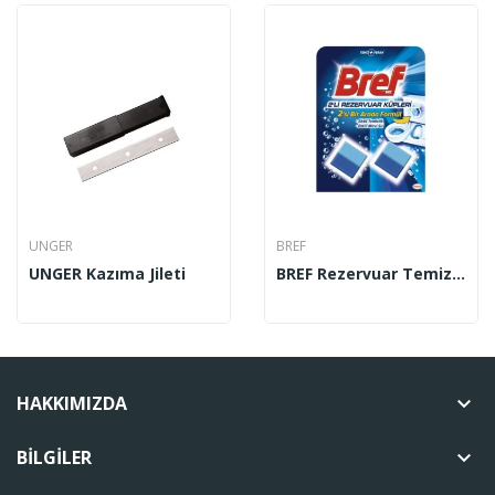
UNGER
BREF
UNGER Kazıma Jileti
BREF Rezervuar Temizlik Küpü 2’li
HAKKIMIZDA
keyboard_arrow_down
BILGILER
keyboard_arrow_down