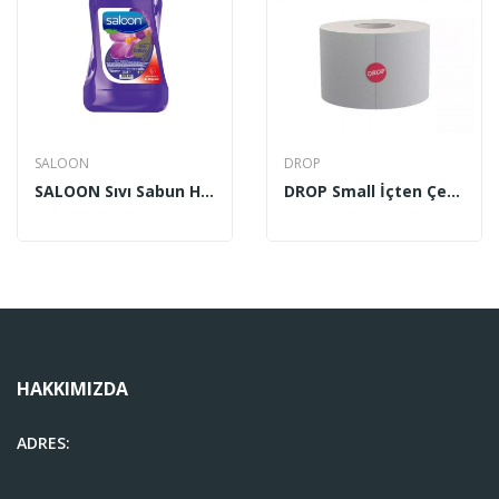
SALOON
DROP
SALOON Sıvı Sabun Has Bahçe 3.6 Lt
DROP Small İçten Çekmeli Mini Jumbo 4.3 Tuvalet...
HAKKIMIZDA
ADRES: