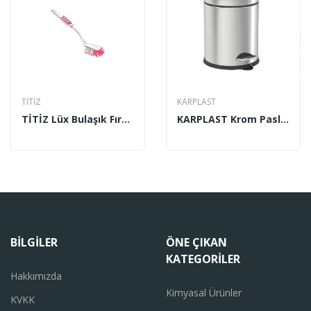
TİTİZ
KARPLAST
TİTİZ Lüx Bulaşık Fırçası TP 109
KARPLAST Krom Paslanmaz Çöp Kovası 5 Lt
BILGILER
ÖNE ÇIKAN
KATEGORILER
Hakkımızda
Kimyasal Ürünler
KVKK