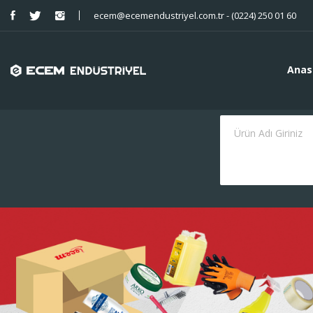
ecem@ecemendustriyel.com.tr - (0224) 250 01 60
Anas