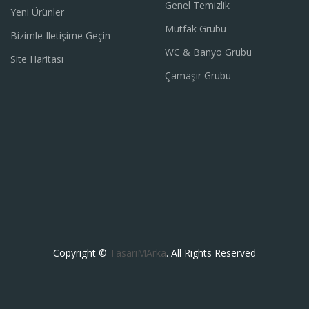
Genel Temizlik
Yeni Ürünler
Mutfak Grubu
Bizimle Iletişime Geçin
WC & Banyo Grubu
Site Haritası
Çamaşır Grubu
Copyright ©
TasarıMArka
. All Rights Reserved