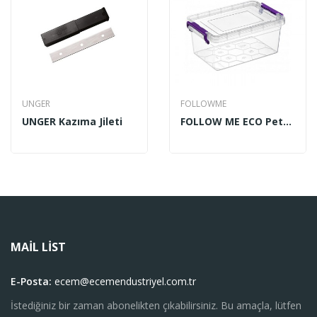
UNGER
FOLLOWME
UNGER Kazıma Jileti
FOLLOW ME ECO Petek Saklama Kabı 14 Lt
MAIL LIST
E-Posta:
ecem@ecemendustriyel.com.tr
İstediğiniz bir zaman abonelikten çıkabilirsiniz. Bu amaçla, lütfen