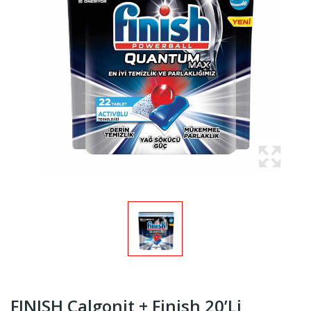
FINISH Calgonit + Finish 20’li