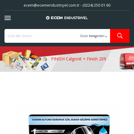
ecem@ecemendustriyel.com.tr - (0224) 250 01 60
Ana Sayfa
FINISH Calgonit + Finish 20’li