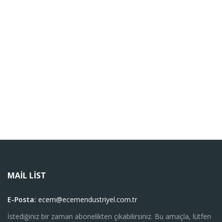
MAIL LIST
E-Posta:
ecem@ecemendustriyel.com.tr
İstediğiniz bir zaman abonelikten çıkabilirsiniz. Bu amaçla, lütfen