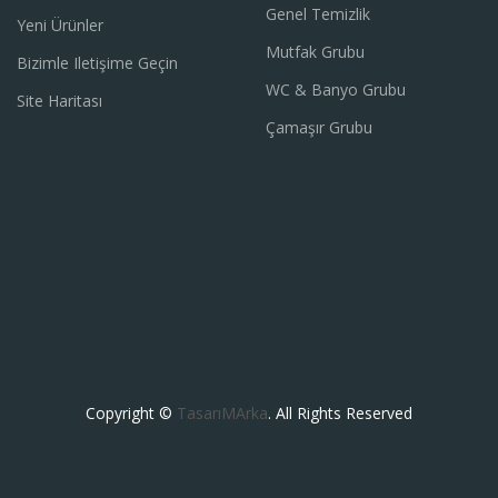
Genel Temizlik
Yeni Ürünler
Mutfak Grubu
Bizimle Iletişime Geçin
WC & Banyo Grubu
Site Haritası
Çamaşır Grubu
Copyright ©
TasarıMArka
. All Rights Reserved