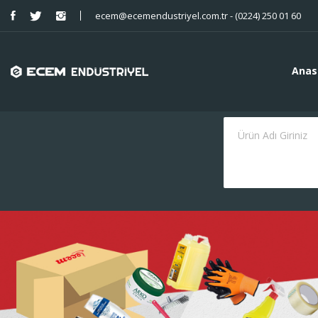
ecem@ecemendustriyel.com.tr - (0224) 250 01 60
Anas