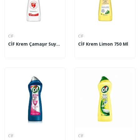
CİF
CİF
CİF Krem Çamaşır Suyu Katkılı 450 Ml
CİF Krem Limon 750 Ml
CİF
CİF