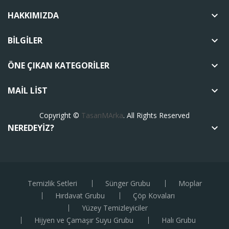
HAKKIMIZDA
keyboard_arrow_down
BILGILER
keyboard_arrow_down
ÖNE ÇIKAN KATEGORILER
keyboard_arrow_down
MAIL LIST
keyboard_arrow_down
Copyright ©
TasarıMArka
. All Rights Reserved
NEREDEYIZ?
keyboard_arrow_down
Temizlik Setleri
Sünger Grubu
Moplar
Hırdavat Grubu
Çöp Kovaları
Yüzey Temizleyiciler
Hijyen ve Çamaşır Suyu Grubu
Halı Grubu