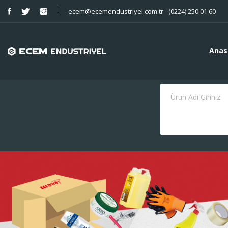
ecem@ecemendustriyel.com.tr - (0224) 250 01 60
Anas