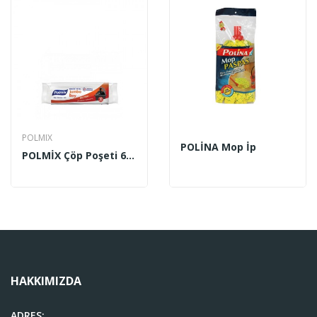
POLMIX
POLİNA Mop İp
POLMİX Çöp Poşeti 60 MC. Endüstriyel Pro Jumbo...
HAKKIMIZDA
ADRES: