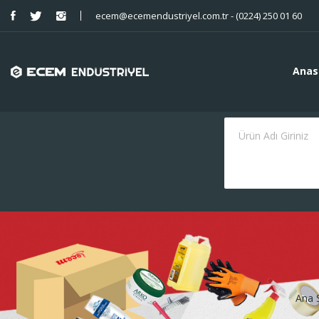
ecem@ecemendustriyel.com.tr - (0224) 250 01 60
Anas
Ana 