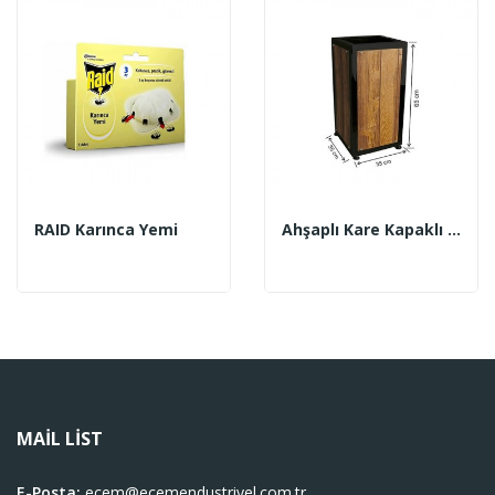
RAID Karınca Yemi
Ahşaplı Kare Kapaklı Çöp Kovası 28 Lt (1730)
MAIL LIST
E-Posta:
ecem@ecemendustriyel.com.tr