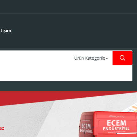
etişim
az