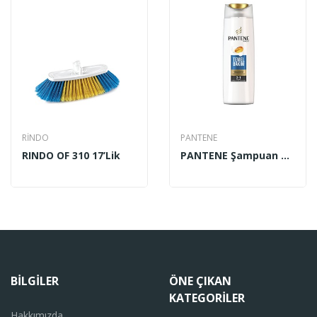
RİNDO
PANTENE
RINDO OF 310 17’lik
PANTENE Şampuan Çeşitleri 500 Ml
BILGILER
ÖNE ÇIKAN
KATEGORILER
Hakkımızda