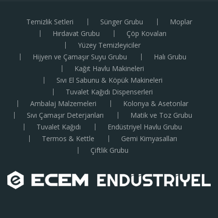
Temizlik Setleri
Sünger Grubu
Moplar
Hırdavat Grubu
Çöp Kovaları
Yüzey Temizleyiciler
Hijyen ve Çamaşır Suyu Grubu
Halı Grubu
Kağıt Havlu Makineleri
Sıvı El Sabunu & Köpük Makineleri
Tuvalet Kağıdı Dispenserleri
Ambalaj Malzemeleri
Kolonya & Asetonlar
Sıvı Çamaşır Deterjanları
Matik ve Toz Grubu
Tuvalet Kağıdı
Endüstriyel Havlu Grubu
Termos & Kettle
Gemi Kimyasalları
Çiftlik Grubu