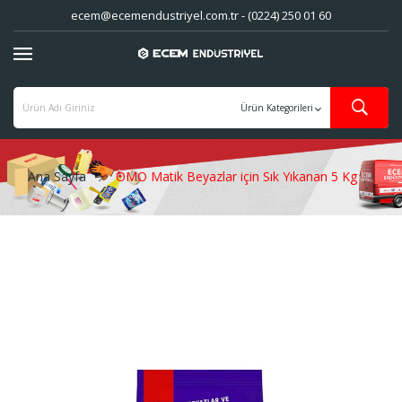
ecem@ecemendustriyel.com.tr - (0224) 250 01 60
Ana Sayfa
OMO Matik Beyazlar için Sık Yıkanan 5 Kg