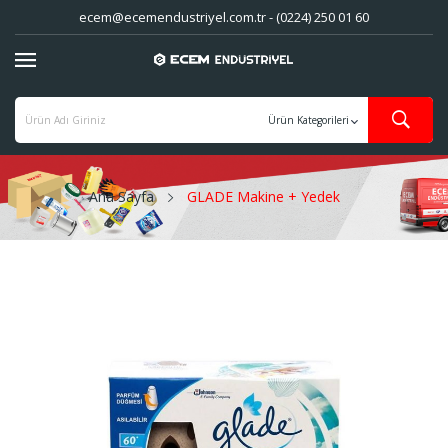
ecem@ecemendustriyel.com.tr - (0224) 250 01 60
Ana Sayfa
GLADE Makine + Yedek