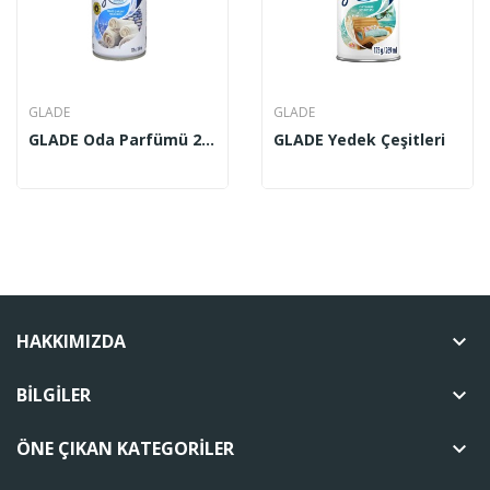
GLADE
GLADE
GLADE Oda Parfümü 269 Ml Yedek
GLADE Yedek Çeşitleri
HAKKIMIZDA
keyboard_arrow_down
BILGILER
keyboard_arrow_down
ÖNE ÇIKAN KATEGORILER
keyboard_arrow_down