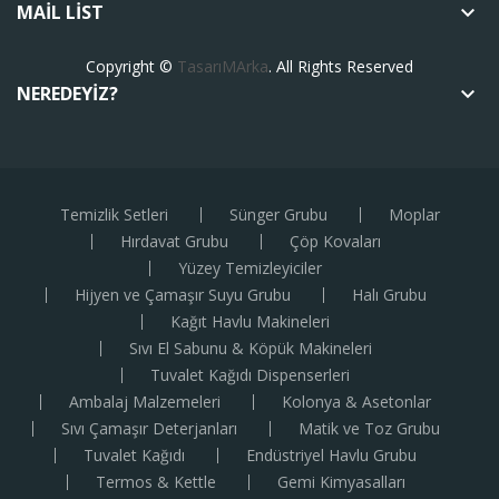
MAIL LIST
keyboard_arrow_down
Copyright ©
TasarıMArka
. All Rights Reserved
NEREDEYIZ?
keyboard_arrow_down
Temizlik Setleri
Sünger Grubu
Moplar
Hırdavat Grubu
Çöp Kovaları
Yüzey Temizleyiciler
Hijyen ve Çamaşır Suyu Grubu
Halı Grubu
Kağıt Havlu Makineleri
Sıvı El Sabunu & Köpük Makineleri
Tuvalet Kağıdı Dispenserleri
Ambalaj Malzemeleri
Kolonya & Asetonlar
Sıvı Çamaşır Deterjanları
Matik ve Toz Grubu
Tuvalet Kağıdı
Endüstriyel Havlu Grubu
Termos & Kettle
Gemi Kimyasalları